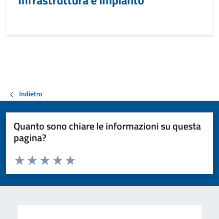
Infrastruttura e impianto
Indietro
Quanto sono chiare le informazioni su questa
pagina?
Valuta da 1 a 5 stelle la pagina
Valuta 1 stelle su 5
Valuta 2 stelle su 5
Valuta 3 stelle su 5
Valuta 4 stelle su 5
Valuta 5 stelle su 5