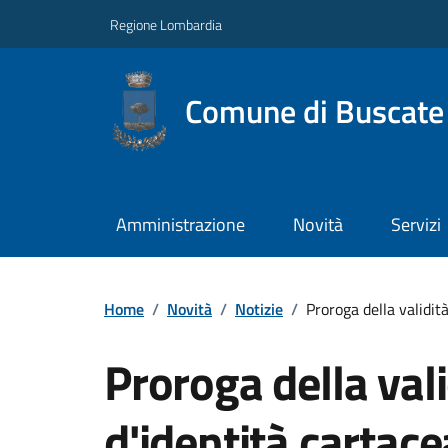
Regione Lombardia
Comune di Buscate
Amministrazione
Novità
Servizi
Home
/
Novità
/
Notizie
/
Proroga della validità
Proroga della vali
d'identità cartace