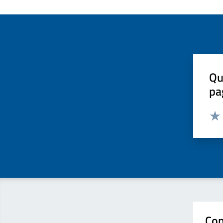
Qu
pa
Valut
Valu
Con