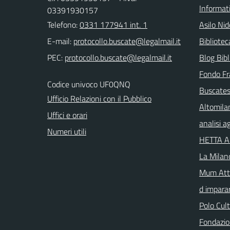
Informat
03391930157
Telefono:
0331 177941 int. 1
Asilo Nid
E-mail:
Bibliote
PEC:
Blog Bibl
Fondo Fr
Codice univoco UF0QNQ
Buscates
Ufficio Relazioni con il Pubblico
Altomila
Uffici e orari
analisi 
Numeri utili
HETTA 
La Milan
Mum Atta
d imparar
Polo Cul
Fondazio