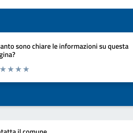
anto sono chiare le informazioni su questa
gina?
a da 1 a 5 stelle la pagina
ta 1 stelle su 5
Valuta 2 stelle su 5
Valuta 3 stelle su 5
Valuta 4 stelle su 5
Valuta 5 stelle su 5
tatta il comune