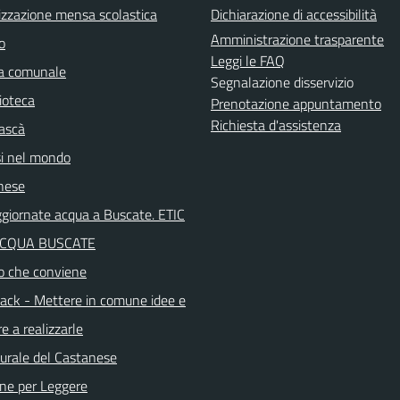
izzazione mensa scolastica
Dichiarazione di accessibilità
Amministrazione trasparente
o
Leggi le FAQ
ca comunale
Segnalazione disservizio
ioteca
Prenotazione appuntamento
Richiesta d'assistenza
ascà
i nel mondo
nese
aggiornate acqua a Buscate. ETIC
ACQUA BUSCATE
o che conviene
ck - Mettere in comune idee e
e a realizzarle
turale del Castanese
ne per Leggere