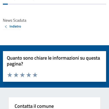
News Scaduta
Indietro
Quanto sono chiare le informazioni su questa
pagina?
Valuta da 1 a 5 stelle la pagina
Valuta 1 stelle su 5
Valuta 2 stelle su 5
Valuta 3 stelle su 5
Valuta 4 stelle su 5
Valuta 5 stelle su 5
Contatta il comune