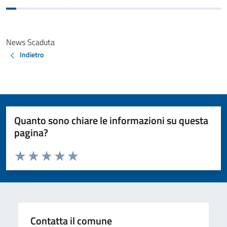
News Scaduta
Indietro
Quanto sono chiare le informazioni su questa
pagina?
Valuta da 1 a 5 stelle la pagina
Valuta 1 stelle su 5
Valuta 2 stelle su 5
Valuta 3 stelle su 5
Valuta 4 stelle su 5
Valuta 5 stelle su 5
Contatta il comune